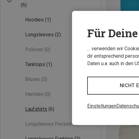
(6)
Hoodies
(1)
Für Deine 
Longsleeves
(2)
… verwenden wir Cookies
Pullover
(0)
dir entsprechend person
Du sparst 27%
Daten u.a. auch in den 
Tanktops
(1)
Blusen
(0)
NICHT 
Hemden
(0)
Einstellungen
Datenschu
Laufshirts
(6)
Longsleeves Freizeit
(0)
Longsleeves Funktion
(2)