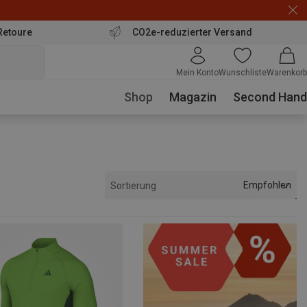
Retoure
CO2e-reduzierter Versand
Mein Konto
Wunschliste
Warenkorb
Shop
Magazin
Second Hand
Empfohlen
Sortierung