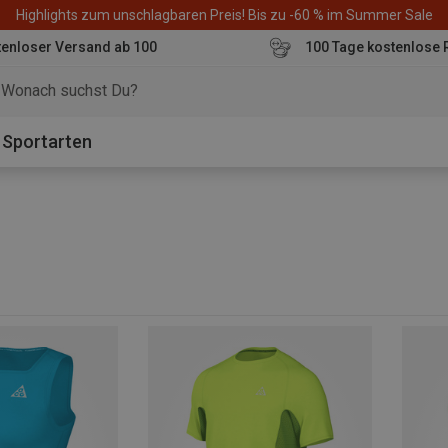
Highlights zum unschlagbaren Preis! Bis zu -60 % im Summer Sale
enloser Versand ab 100
100 Tage kostenlose 
o
Sportarten