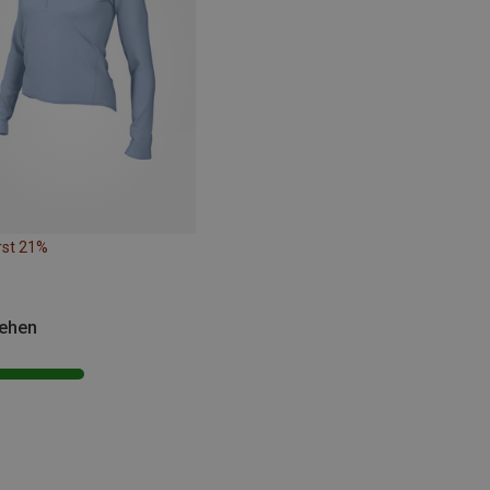
rst 21%
sehen