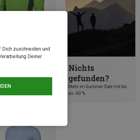
uf Dich zuschneiden und
Verarbeitung Deiner
rst 21%
Nichts
gefunden?
NDEN
Mehr im Summer Sale mit bis
zu -60 %