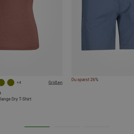
Du sparst 26%
Größen
+4
L
XL
XXL
s
nge Dry T-Shirt