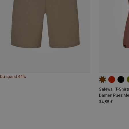
Du sparst 44%
XS
S
M
Salewa | T-Shirt
Damen Puez Mela
34,95 €