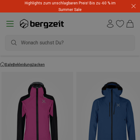
Highlights zum unschlagbaren Preis! Bis zu -60 % im
Summer Sale
Sale
Bekleidung
Jacken