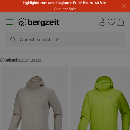
Highlights zum unschlagbaren Preis! Bis zu -60 % im
Summer Sale
Sale
Bekleidung
Jacken