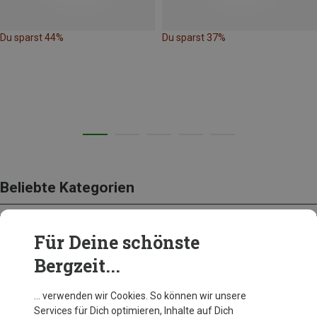
Du sparst 44%
Du sparst 37%
Beliebte Kategorien
Für Deine schönste
BEKLEIDUNG
Bergzeit...
… verwenden wir Cookies. So können wir unsere
Services für Dich optimieren, Inhalte auf Dich