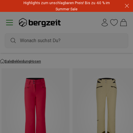
Highlights zum unschlagbaren Preis! Bis zu -60 % im
Summer Sale
Sale
Bekleidung
Hosen