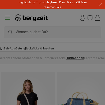
Highlights zum unschlagbaren Preis! Bis zu -60 % im
Summer Sale
Sale
Ausrüstung
Rucksäcke & Taschen
hrradtaschen
Fototaschen & Fotorucksäcke
Hüfttaschen
Laptoptasche