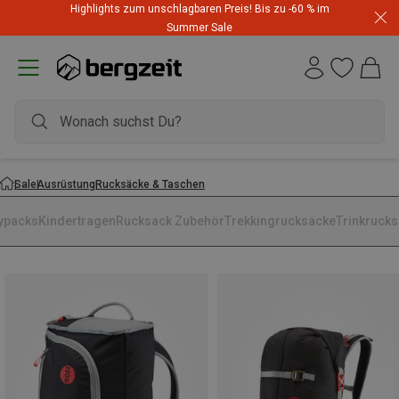
Highlights zum unschlagbaren Preis! Bis zu -60 % im
Summer Sale
Sale
Ausrüstung
Rucksäcke & Taschen
ypacks
Kindertragen
Rucksack Zubehör
Trekkingrucksäcke
Trinkruck