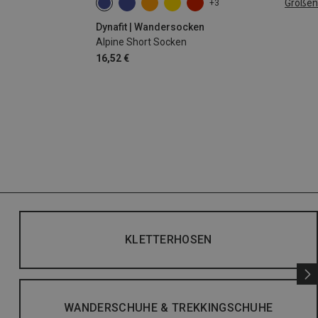
Größen
+3
35|36|37|38
39|40|41|42
43|44|45|46
Dynafit | Wandersocken
Alpine Short Socken
16,52 €
KLETTERHOSEN
WANDERSCHUHE & TREKKINGSCHUHE