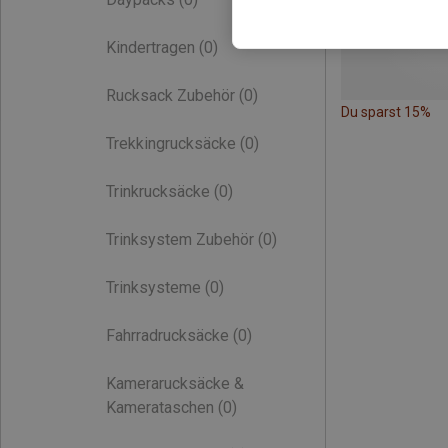
Kindertragen
(0)
Rucksack Zubehör
(0)
Du sparst 15%
Trekkingrucksäcke
(0)
Trinkrucksäcke
(0)
Trinksystem Zubehör
(0)
Trinksysteme
(0)
Fahrradrucksäcke
(0)
Kamerarucksäcke &
Kamerataschen
(0)