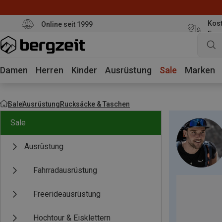
Kost
Online seit 1999
Eur
Damen
Herren
Kinder
Ausrüstung
Sale
Marken
Sale
Ausrüstung
Rucksäcke & Taschen
Sale
Ausrüstung
Fahrradausrüstung
Freerideausrüstung
Hochtour & Eisklettern