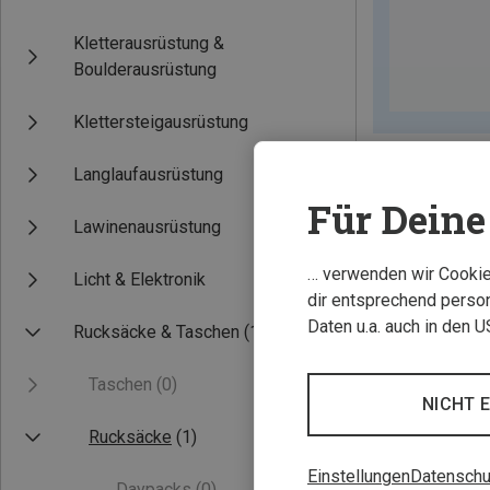
Kletterausrüstung &
Boulderausrüstung
Klettersteigausrüstung
Langlaufausrüstung
Für Deine 
Lawinenausrüstung
… verwenden wir Cookies
Licht & Elektronik
dir entsprechend person
Daten u.a. auch in den 
Rucksäcke & Taschen
(1)
Taschen
(0)
NICHT 
Rucksäcke
(1)
Einstellungen
Datenschu
Daypacks
(0)