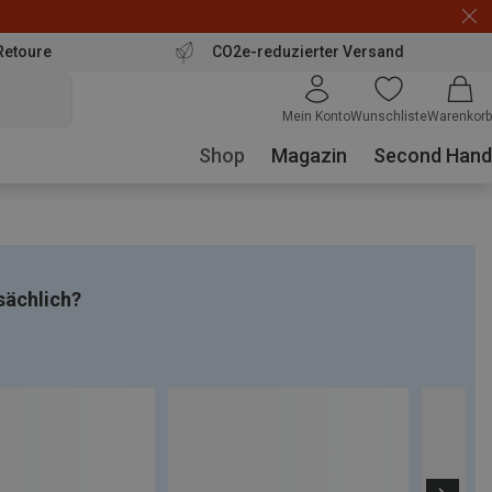
Retoure
CO2e-reduzierter Versand
Mein Konto
Wunschliste
Warenkorb
Shop
Magazin
Second Hand
sächlich?