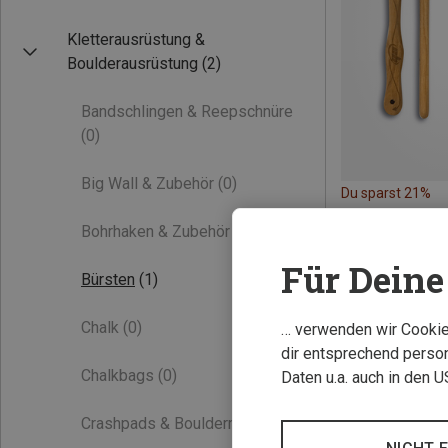
Kletterausrüstung &
Boulderausrüstung
(2)
Bandschlingen & Reepschnüre
(0)
Big Wall & Zubehör
(0)
Du sparst 21%
Bohrhaken & Zubehör
(0)
Für Deine 
Bürsten
(1)
Chalk
(0)
… verwenden wir Cookies
dir entsprechend person
Chalkbags
(0)
Daten u.a. auch in den 
Crashpads & Bouldermatten
(0)