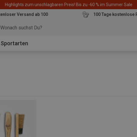
Highlights zum unschlagbaren Preis! Bis zu -60 % im Summer Sale
enloser Versand ab 100
100 Tage kostenlose 
o
Sportarten