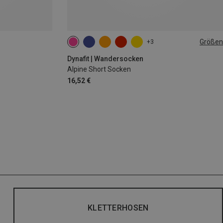
Größen
+3
35|36|37|38
39|40|41|42
43|44|45|46
Dynafit | Wandersocken
Alpine Short Socken
16,52 €
KLETTERHOSEN