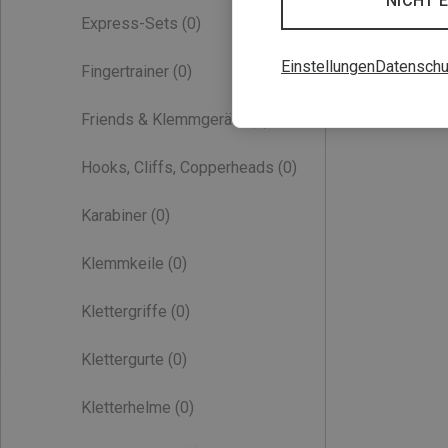
NICHT 
Express-Sets
(0)
Einstellungen
Datenschu
Fingertrainer
(0)
Friends & Klemmgeräte
(0)
Hooks, Cliffs, Copperheads
(0)
Karabiner
(0)
Klemmkeile
(0)
Klettergriffe
(0)
Klettergurte
(0)
Kletterhelme
(0)