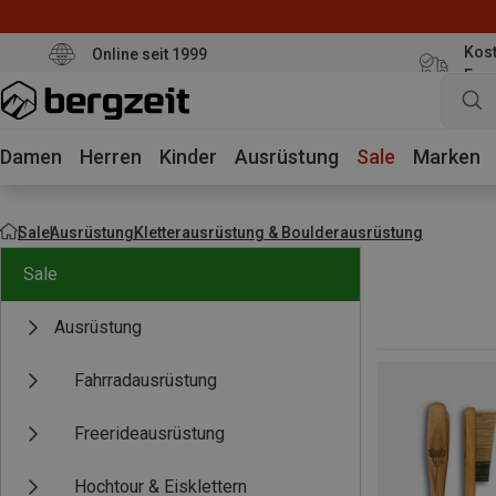
Kost
Online seit 1999
Eur
Damen
Herren
Kinder
Ausrüstung
Sale
Marken
Sale
Ausrüstung
Kletterausrüstung & Boulderausrüstung
Sale
Ausrüstung
Fahrradausrüstung
Freerideausrüstung
Hochtour & Eisklettern