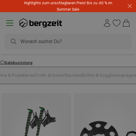
Highlights zum unschlagbaren Preis! Bis zu -60 % im
Summer Sale
Sale
Ausrüstung
lme & Protektoren
Trink- & Isolierflaschen
Brillen & Goggles
Imprägni