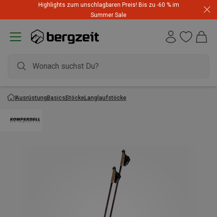
Highlights zum unschlagbaren Preis! Bis zu -60 % im
Summer Sale
Ausrüstung
Basics
Stöcke
Langlaufstöcke