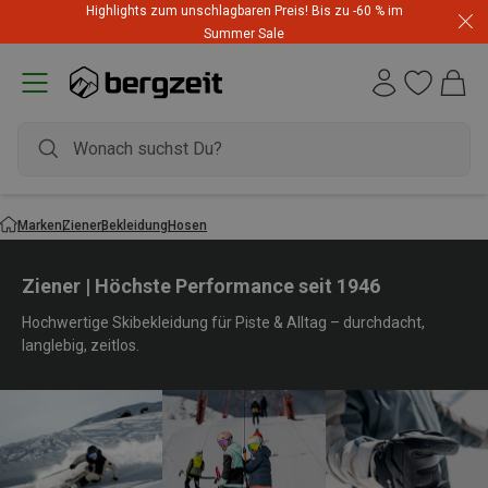
Highlights zum unschlagbaren Preis! Bis zu -60 % im
Summer Sale
Marken
Ziener
Bekleidung
Hosen
Ziener | Höchste Performance seit 1946
Hochwertige Skibekleidung für Piste & Alltag – durchdacht,
langlebig, zeitlos.