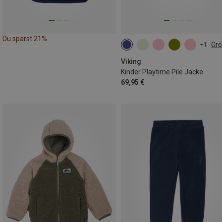
Du sparst 21%
Gr
+1
Viking
Kinder Playtime Pile Jacke
69,95 €