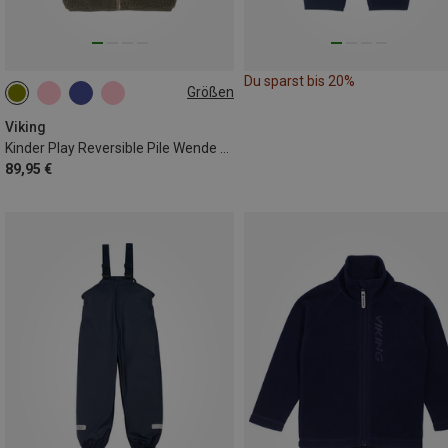
Du sparst bis 20%
Größen
104
116
122
128
134
140
Viking
Kinder Play Reversible Pile Wende Jacke
89,95 €