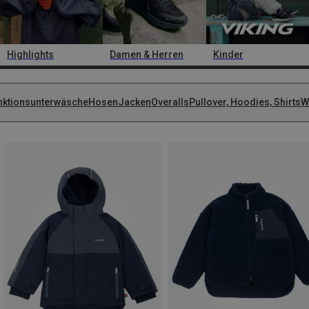
Highlights
Damen & Herren
Kinder
nktionsunterwäsche
Hosen
Jacken
Overalls
Pullover, Hoodies, Shirts
W