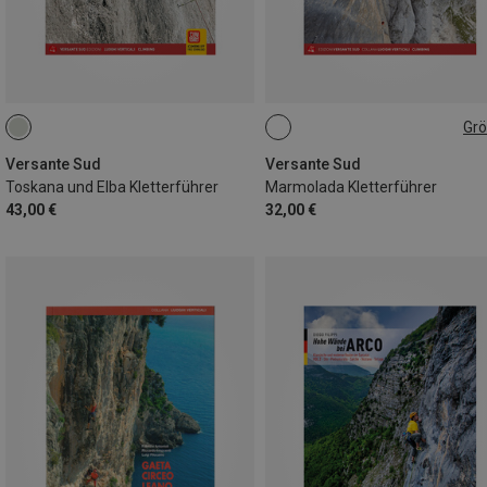
Gr
DEUTSCH
Versante Sud
Versante Sud
Toskana und Elba Kletterführer
Marmolada Kletterführer
43,00 €
32,00 €