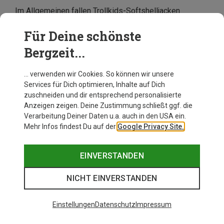
Im Allgemeinen fallen Trollkids-Softshelljacken
durchschnittlich aus. Du musst sie also nicht eine
Nummer größer oder kleiner wählen. Entdecke
online
Für Deine schönste
bei Bergzeit
die besten Softshelljacken und -mäntel
Bergzeit...
von Trollkids für Dein Kind und bestelle Deinen
Favoriten bequem von zu Hause aus.
… verwenden wir Cookies. So können wir unsere
Services für Dich optimieren, Inhalte auf Dich
zuschneiden und dir entsprechend personalisierte
Anzeigen zeigen. Deine Zustimmung schließt ggf. die
Verarbeitung Deiner Daten u.a. auch in den USA ein.
Mehr Infos findest Du auf der
Google Privacy Site.
EINVERSTANDEN
NICHT EINVERSTANDEN
Einstellungen
Datenschutz
Impressum