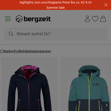
Highlights zum unschlagbaren Preis! Bis zu -60 % im
Summer Sale
Marken
Trollkids
Bekleidung
Jacken