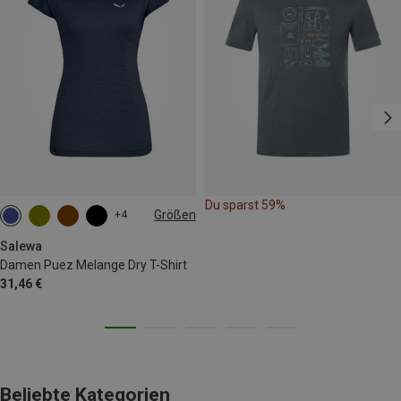
Du sparst 59%
Größen
+4
M
L
XL
XXL
Salewa
Damen Puez Melange Dry T-Shirt
31,46 €
Beliebte Kategorien