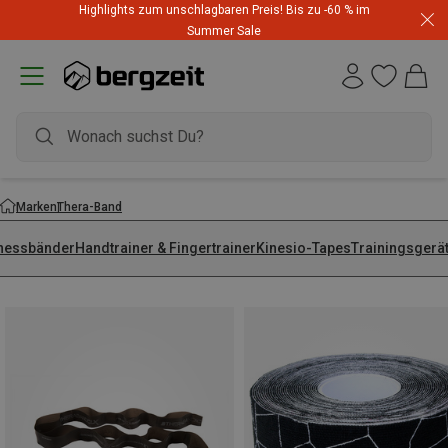
Highlights zum unschlagbaren Preis! Bis zu -60 % im
Summer Sale
Marken
Thera-Band
tnessbänder
Handtrainer & Fingertrainer
Kinesio-Tapes
Trainingsgerä