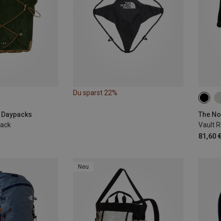
Du sparst 22%
27L
| Daypacks
The No
sack
Vault 
81,60 
Neu