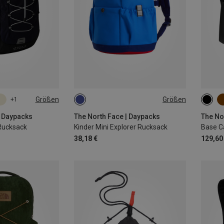
Größen
Größen
+1
10L
ONE 
| Daypacks
The North Face | Daypacks
The No
 Rucksack
Kinder Mini Explorer Rucksack
Base C
38,18 €
129,60