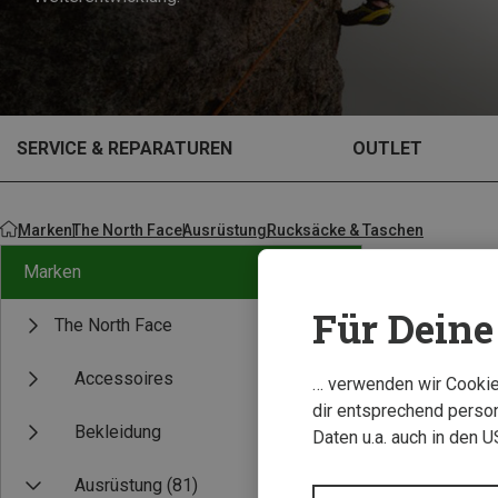
SERVICE & REPARATUREN
OUTLET
Marken
The North Face
Ausrüstung
Rucksäcke & Taschen
Marken
Für Deine 
The North Face
Accessoires
… verwenden wir Cookies
dir entsprechend person
Bekleidung
Daten u.a. auch in den 
Ausrüstung
(81)