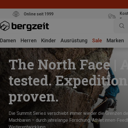
Kost
Online seit 1999
Eur
Damen
Herren
Kinder
Ausrüstung
Sale
Marken
The North Face | A
tested. Expedition
proven.
Die Summit Series verschiebt immer wieder die Grenzen d
Machbaren – durch jahrelange Forschung, Athlet:innen-Feed
Weiterentwicklung.