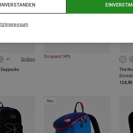
EINVERSTANDEN
EINVERSTA
tz
Impressum
Du sparst 34%
Größen
+1
28L
| Daypacks
The No
Boreal
124,95
Neu