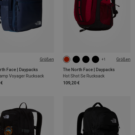
Größen
Größen
+1
30L
rth Face | Daypacks
The North Face | Daypacks
amp Voyager Rucksack
Hot Shot Se Rucksack
 €
109,20 €