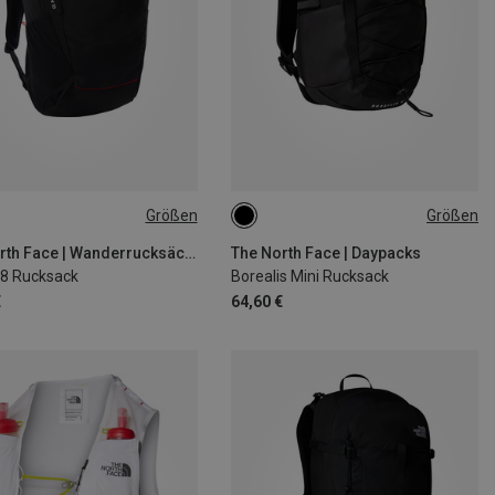
Größen
Größen
10L
The North Face | Wanderrucksäcke
The North Face | Daypacks
18 Rucksack
Borealis Mini Rucksack
€
64,60 €