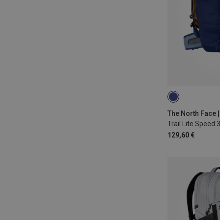
30L | L-XL
30
Trail Lite Speed
129,60 €