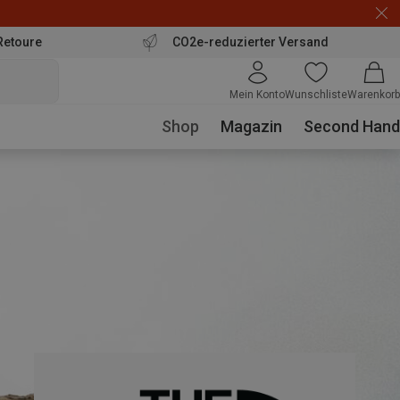
Retoure
CO2e-reduzierter Versand
Mein Konto
Wunschliste
Warenkorb
Shop
Magazin
Second Hand