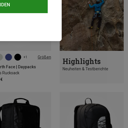
NDEN
Größen
+1
Highlights
rth Face | Daypacks
Neuheiten & Testberichte
is Rucksack
 €