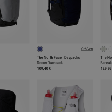
Größen
30L
The North Face | Daypacks
The No
Recon Rucksack
Boreali
109,40 €
129,95