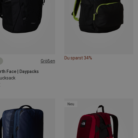
Du sparst 34%
Größen
rth Face | Daypacks
Rucksack
€
Neu