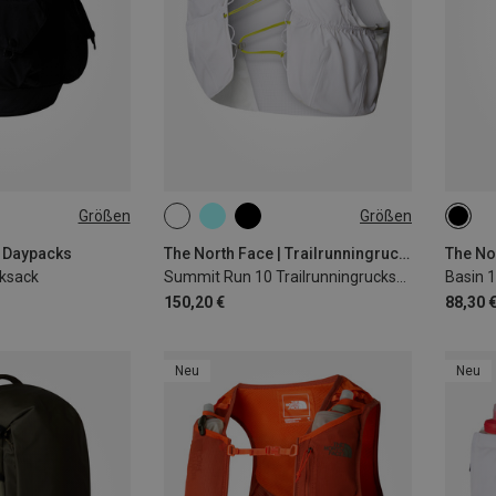
Größen
Größen
10L | M
10L | XL
10L | L
18L
10L | XS
10L | S
| Daypacks
The North Face | Trailrunningrucksäcke
ksack
Summit Run 10 Trailrunningrucksack
Basin 
150,20 €
88,30 
Neu
Neu