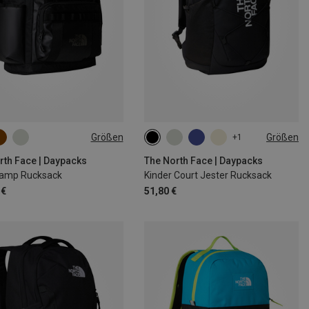
Größen
Größen
+1
SIZE
24.6L
rth Face | Daypacks
The North Face | Daypacks
amp Rucksack
Kinder Court Jester Rucksack
 €
51,80 €