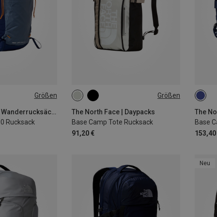
Größen
Größen
L | S-M
19.7L
35L
The North Face | Wanderrucksäcke
The North Face | Daypacks
The No
 30 Rucksack
Base Camp Tote Rucksack
Base C
91,20 €
153,40
Neu