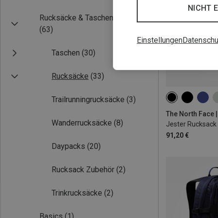
NICHT 
Rucksäcke & Taschen
(63)
Einstellungen
Datenschu
Taschen
(30)
Rucksäcke
(33)
Trailrunningrucksäcke
(3)
28L
The North Face 
Wanderrucksäcke
(8)
Jester Rucksack
91,20 €
Daypacks
(20)
Rucksack Zubehör
(2)
Trinkrucksäcke
(2)
Basics
(1)