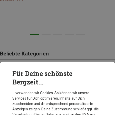
Beliebte Kategorien
Für Deine schönste
BEKLEIDUNG
Bergzeit...
… verwenden wir Cookies. So können wir unsere
Services für Dich optimieren, Inhalte auf Dich
zuschneiden und dir entsprechend personalisierte
Anzeigen zeigen. Deine Zustimmung schließt ggf. die
Verarbeitung Deiner Daten u.a. auch in den USA ein.