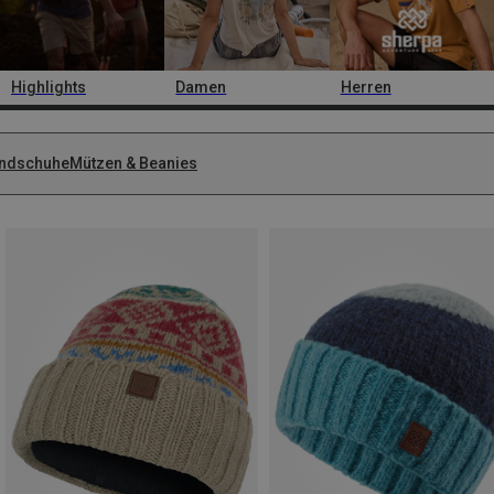
Highlights
Damen
Herren
ndschuhe
Mützen & Beanies