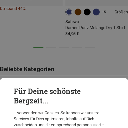
Du sparst 44%
Größen
+5
XS
S
M
L
Salewa
Damen Puez Melange Dry T-Shirt
34,95 €
Beliebte Kategorien
Für Deine schönste
BEKLEIDUNG
Bergzeit...
… verwenden wir Cookies. So können wir unsere
Services für Dich optimieren, Inhalte auf Dich
zuschneiden und dir entsprechend personalisierte