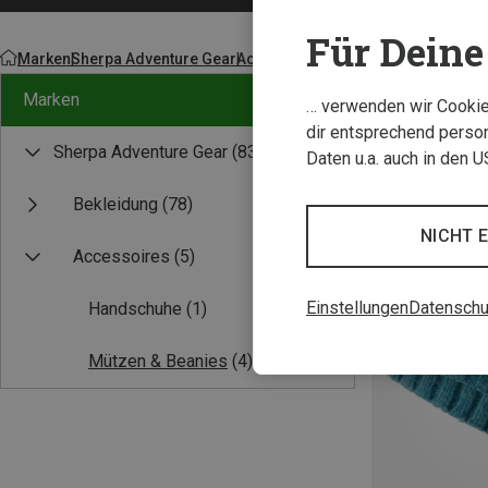
Für Deine 
Marken
Sherpa Adventure Gear
Accessoires
Marken
… verwenden wir Cookies
dir entsprechend person
Sherpa Adventure Gear
(83)
Daten u.a. auch in den 
Bekleidung
(78)
NICHT 
Accessoires
(5)
Einstellungen
Datenschu
Handschuhe
(1)
Mützen & Beanies
(4)