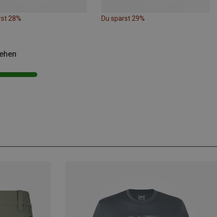
rst 28%
Du sparst 29%
sehen