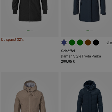
Du sparst 32%
Gr
Schöffel
Damen Style Froda Parka
299,95 €