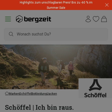
Highlights zum unschlagbaren Preis! Bis zu -60 % im
Summer Sale
Marken
Schöffel
Bekleidung
Jacken
Schöffel | Ich bin raus.