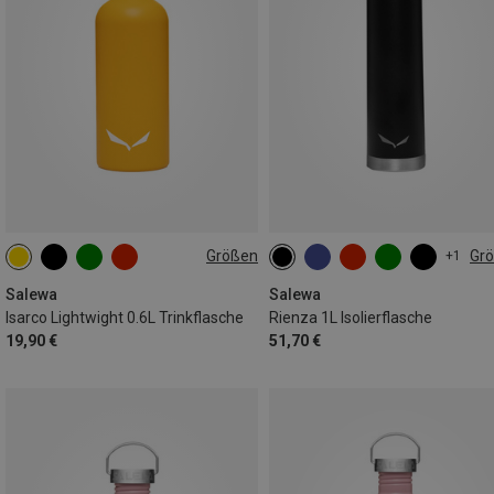
Größen
Gr
+1
0.6L
1L
Salewa
Salewa
Isarco Lightwight 0.6L Trinkflasche
Rienza 1L Isolierflasche
19,90 €
51,70 €