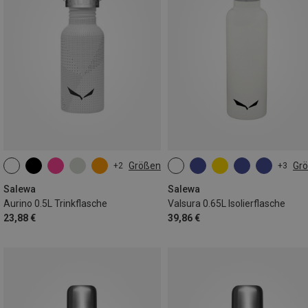
Größen
Gr
+2
+3
0.5L
ONE SIZE
Salewa
Salewa
Aurino 0.5L Trinkflasche
Valsura 0.65L Isolierflasche
23,88 €
39,86 €