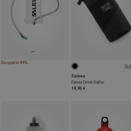
Du sparst 44%
Gr
ONE SIZE
Salewa
Fanes Drink Halter
19,95 €