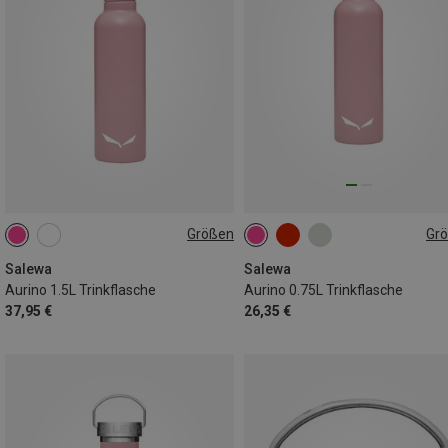
Größen
Gr
1.5L
ONE SIZE
Salewa
Salewa
Aurino 1.5L Trinkflasche
Aurino 0.75L Trinkflasche
37,95 €
26,35 €