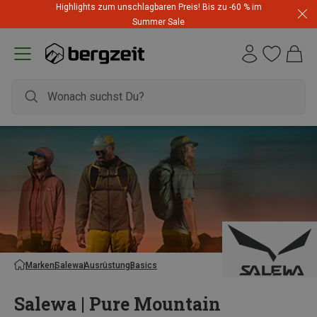
Highlights zum unschlagbaren Preis! Bis zu -60 % im
Summer Sale
Marken
Salewa
Ausrüstung
Basics
Salewa | Pure Mountain