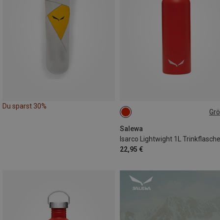
Du sparst 30%
Gr
1L
Salewa
Isarco Lightwight 1L Trinkflasch
22,95 €