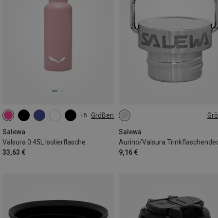
Größen
Gr
+5
ONE SIZE
ONE SIZE
Salewa
Salewa
Valsura 0.45L Isolierflasche
Aurino/Valsura Trinkflaschende
33,63 €
9,16 €