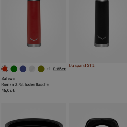
Du sparst 31%
Größen
+1
0.75L
Salewa
Rienza 0.75L Isolierflasche
46,02 €