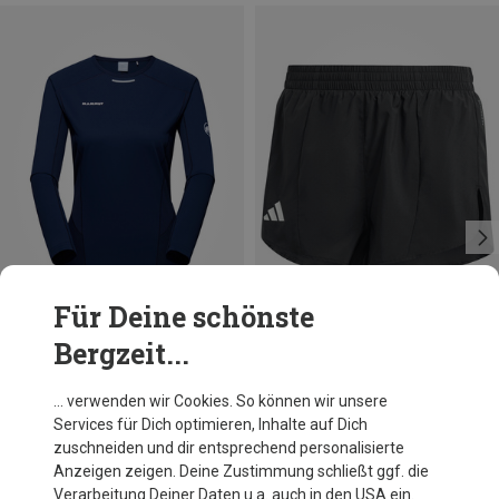
Für Deine schönste
Bergzeit...
Du sparst 24%
Größen
XS
S
L
adidas
… verwenden wir Cookies. So können wir unsere
Damen Adizero Essentials Shorts
Services für Dich optimieren, Inhalte auf Dich
29,95 €
zuschneiden und dir entsprechend personalisierte
Anzeigen zeigen. Deine Zustimmung schließt ggf. die
Verarbeitung Deiner Daten u.a. auch in den USA ein.