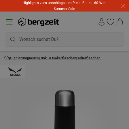
Highlights zum unschlagbaren Preis! Bis zu -60 % im
Summer Sale
Ausrüstung
Basics
Trink- & Isolierflaschen
Isolierflaschen