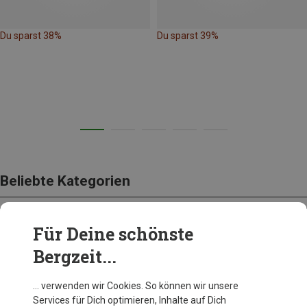
Du sparst 38%
Du sparst 39%
Beliebte Kategorien
Für Deine schönste
BEKLEIDUNG
Bergzeit...
… verwenden wir Cookies. So können wir unsere
Services für Dich optimieren, Inhalte auf Dich