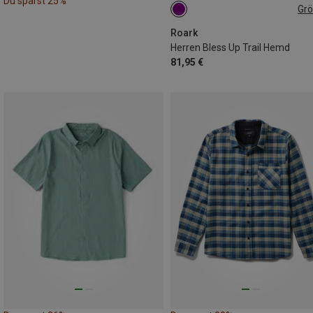
Du sparst 25%
Gr
L
XL
Roark
Herren Bless Up Trail Hemd
81,95 €