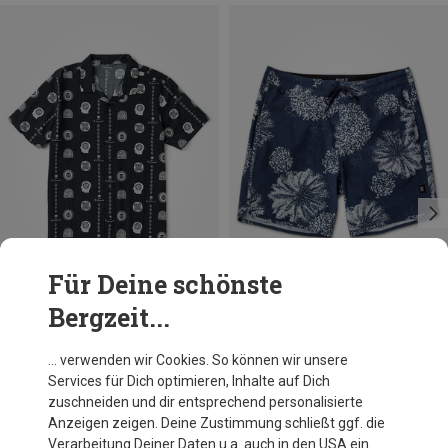
Für Deine schönste
Bergzeit...
Du sparst 38%
Größen
L
XL
Roark
… verwenden wir Cookies. So können wir unsere
Herren Bless Up Trail Hemd
Services für Dich optimieren, Inhalte auf Dich
81,95 €
zuschneiden und dir entsprechend personalisierte
Anzeigen zeigen. Deine Zustimmung schließt ggf. die
Verarbeitung Deiner Daten u.a. auch in den USA ein.