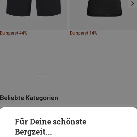
Du sparst 44%
Du sparst 14%
Beliebte Kategorien
Für Deine schönste
BEKLEIDUNG
Bergzeit...