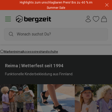
Highlights zum unschlagbaren Preis! Bis zu -60 % im
Summer Sale
Marken
reima
Accessoires
Handschuhe
Reima | Wetterfest seit 1994
Funktionelle Kinderbekleidung aus Finnland.