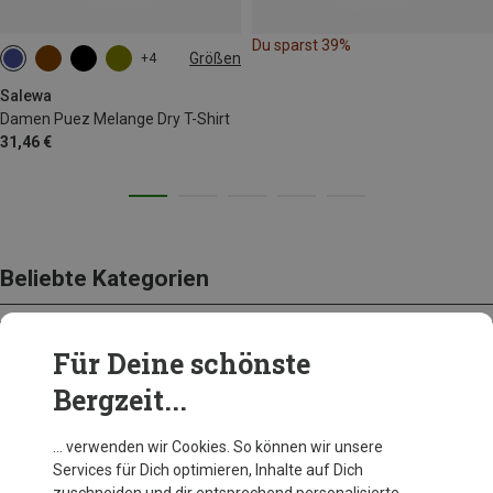
Du sparst 39%
Größen
+4
M
L
XL
XXL
Salewa
Damen Puez Melange Dry T-Shirt
31,46 €
Beliebte Kategorien
Für Deine schönste
BEKLEIDUNG
Bergzeit...
… verwenden wir Cookies. So können wir unsere
Services für Dich optimieren, Inhalte auf Dich