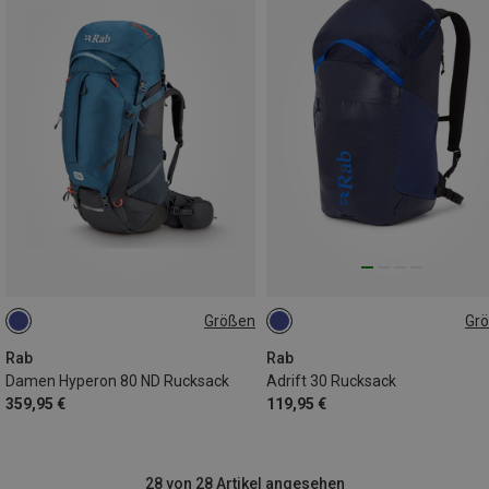
Größen
Gr
80L | S-M
30L
Rab
Rab
Damen Hyperon 80 ND Rucksack
Adrift 30 Rucksack
359,95 €
119,95 €
28 von 28 Artikel angesehen