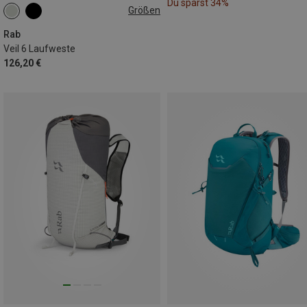
Du sparst 34%
Größen
6L | L
Rab
Veil 6 Laufweste
126,20 €