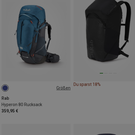
Du sparst 18%
Größen
80L | M-L
80L | L-XL
Rab
Hyperon 80 Rucksack
359,95 €