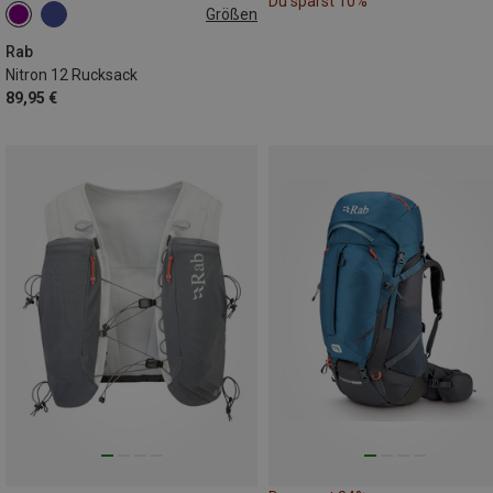
Du sparst 10%
Größen
12L
Rab
Nitron 12 Rucksack
89,95 €