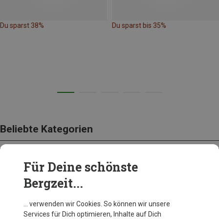
Du sparst 38%
Du sparst bis 35%
Beliebte Kategorien
Für Deine schönste
BEKLEIDUNG
Bergzeit...
… verwenden wir Cookies. So können wir unsere
Services für Dich optimieren, Inhalte auf Dich