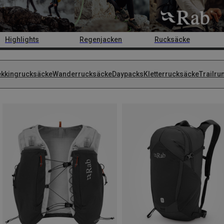
Highlights
Regenjacken
Rucksäcke
ekkingrucksäcke
Wanderrucksäcke
Daypacks
Kletterrucksäcke
Trailru