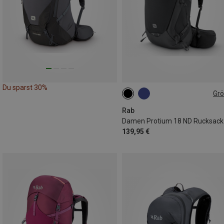
Du sparst 30%
Gr
18L | S-M
Rab
Damen Protium 18 ND Rucksack
139,95 €