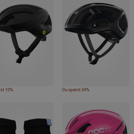
rst 10%
Du sparst 34%