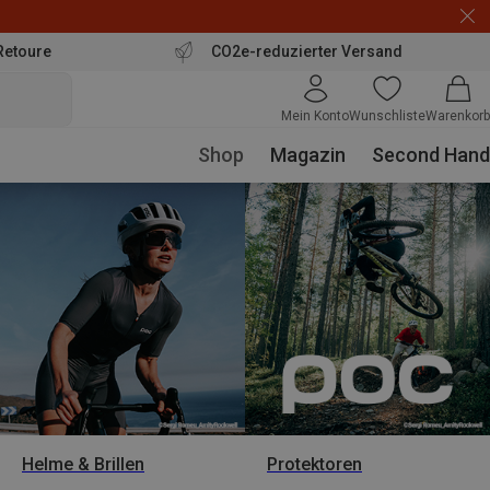
Retoure
CO2e-reduzierter Versand
Mein Konto
Wunschliste
Warenkorb
Shop
Magazin
Second Hand
Helme & Brillen
Protektoren