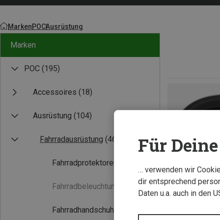
Marken
POC
Ausrüstung
Marken
POC
(195)
Accessoires
(18)
Ausrüstung
(104)
Für Deine 
Fahrradausrüstung
(46)
Fahrradprotektoren
(12)
… verwenden wir Cookies
dir entsprechend person
Fahrradbeleuchtung
(0)
Daten u.a. auch in den 
Fahrradhandschuhe
(5)