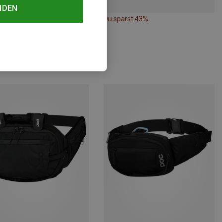
NDEN
rst 48%
Du sparst 43%