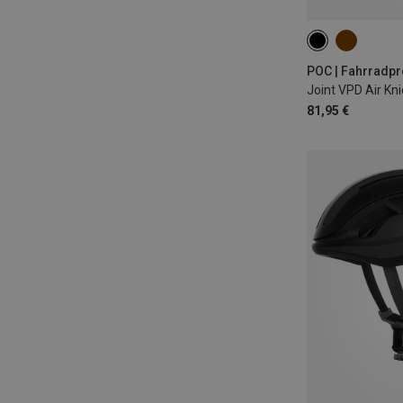
XS
S
M
POC | Fahrradpr
Joint VPD Air Kn
81,95 €