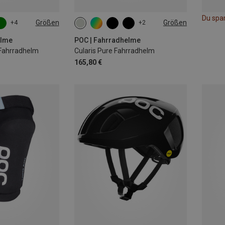
Du spa
Größen
Größen
+4
+2
-59CM
51-54CM
59-62CM
elme
POC | Fahrradhelme
 Fahrradhelm
Cularis Pure Fahrradhelm
165,80 €