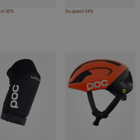
rst 30%
Du sparst 54%