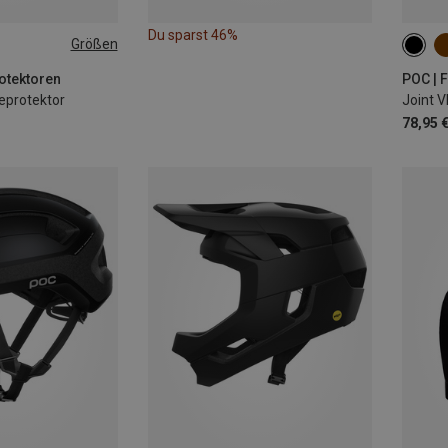
Du sparst 46%
Größen
L
XL
XS
otektoren
POC | 
ieprotektor
Joint V
78,95 