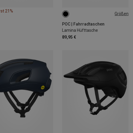
rst 21%
Größen
2L
POC | Fahrradtaschen
Lamina Hüfttasche
89,95 €