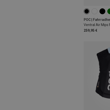
50-56CM
54
56-61CM
POC | Fahrradh
Ventral Air Mips
259,95 €