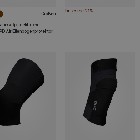
Du sparst 21%
Größen
S
XL
Fahrradprotektoren
PD Air Ellenbogenprotektor
€