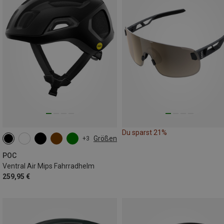
Du sparst 21%
Größen
+3
50-56CM
54-59CM
56-61CM
POC
Ventral Air Mips Fahrradhelm
259,95 €