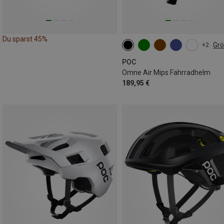
Du sparst 45%
Gr
+2
50-56CM
54-59CM
56-61CM
POC
Omne Air Mips Fahrradhelm
189,95 €