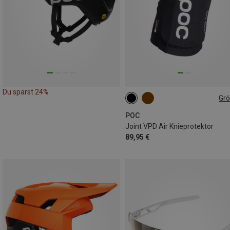
Du sparst 24%
Gr
XS
S
M
L
XL
POC
Joint VPD Air Knieprotektor
89,95 €