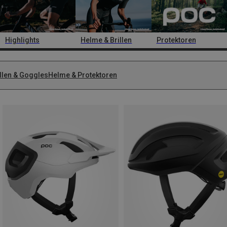
Highlights
Helme & Brillen
Protektoren
illen & Goggles
Helme & Protektoren