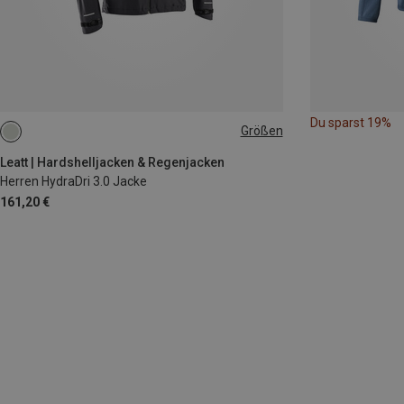
Du sparst 19%
Größen
S
M
L
XL
XXL
Leatt | Hardshelljacken & Regenjacken
Herren HydraDri 3.0 Jacke
161,20 €