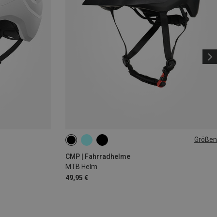
Größen
59-61CM
CMP | Fahrradhelme
MTB Helm
49,95 €