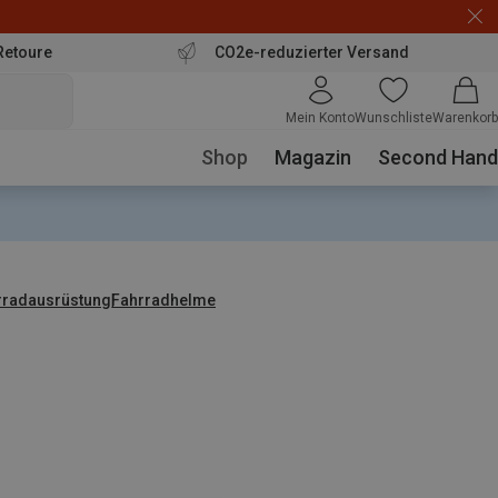
Retoure
CO2e-reduzierter Versand
Mein Konto
Wunschliste
Warenkorb
Shop
Magazin
Second Hand
rradausrüstung
Fahrradhelme