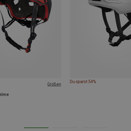
Du sparst 54%
Größen
-61CM
elme