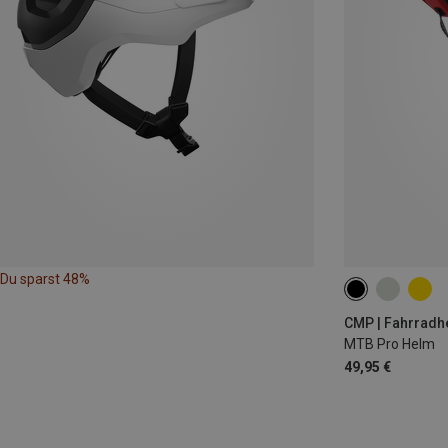
Du sparst 48%
55-58CM
58
CMP | Fahrradh
MTB Pro Helm
49,95 €