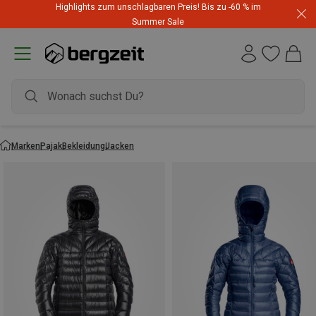
Highlights zum unschlagbaren Preis! Bis zu -60 % im
Summer Sale
Marken
Pajak
Bekleidung
Jacken