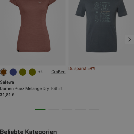
Du sparst 59%
Größen
+4
XS
S
M
L
XL
XXL
Salewa
Damen Puez Melange Dry T-Shirt
31,81 €
Beliebte Kategorien