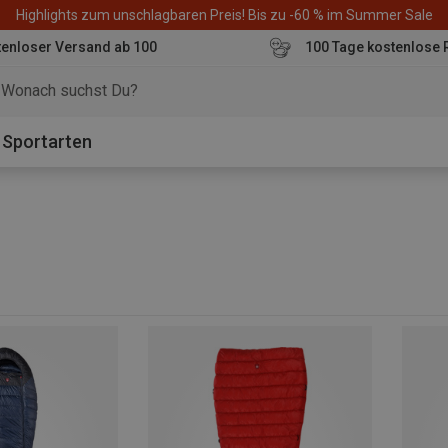
Highlights zum unschlagbaren Preis! Bis zu -60 % im Summer Sale
enloser Versand ab 100
100 Tage kostenlose 
o
Sportarten