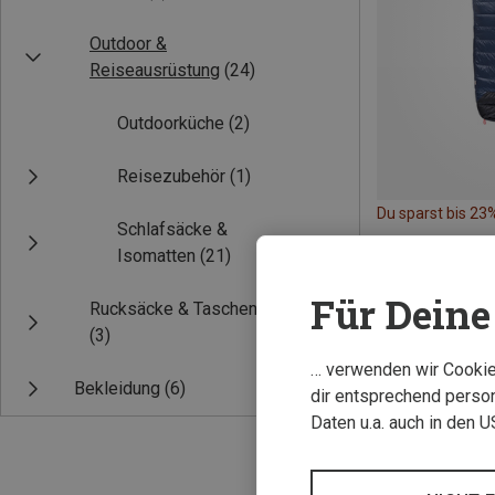
Outdoor &
Reiseausrüstung
(24)
Outdoorküche
(2)
Reisezubehör
(1)
Du sparst bis 23
Schlafsäcke &
Isomatten
(21)
Für Deine 
Rucksäcke & Taschen
(3)
… verwenden wir Cookies
Bekleidung
(6)
dir entsprechend person
Daten u.a. auch in den 