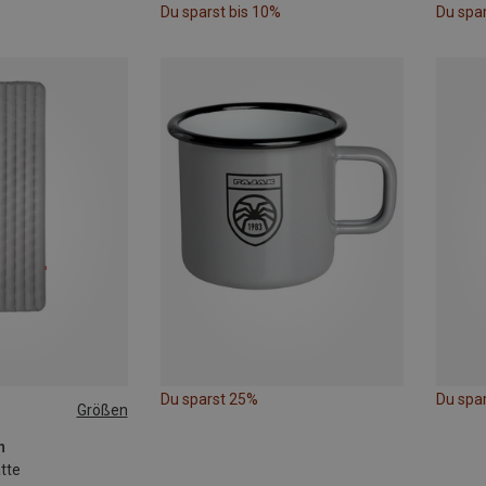
Du sparst bis 10%
Du spar
Du sparst 25%
Du spa
Größen
n
tte