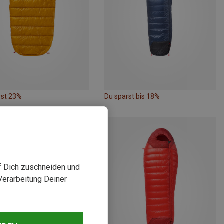
rst 23%
Du sparst bis 18%
uf Dich zuschneiden und
Verarbeitung Deiner