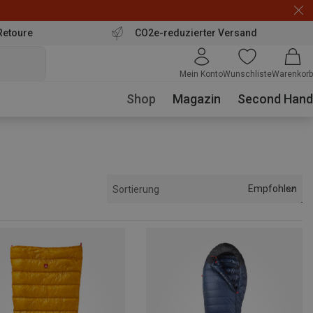
Retoure
CO2e-reduzierter Versand
Mein Konto
Wunschliste
Warenkorb
Shop
Magazin
Second Hand
Empfohlen
Sortierung