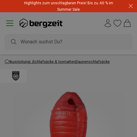
Highlights zum unschlagbaren Preis! Bis zu -60 % im
Summer Sale
Ausrüstung
Schlafsäcke & Isomatten
Daunenschlafsäcke