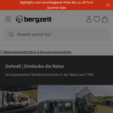
Highlights zum unschlagbaren Preis! Bis zu -60 % im
Summer Sale
Marken
Outwell
Outdoor & Reiseausrüstung
Zelte
Outwell | Entdecke die Natur
Unvergessliche Familienmomente in der Natur seit 1995