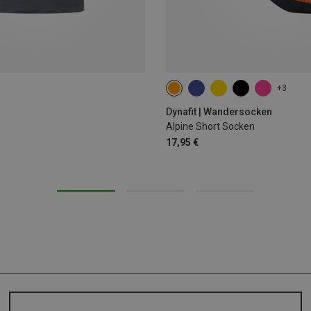
+3
35|36|37|38
39|40|41|42
43
Dynafit | Wandersocken
Alpine Short Socken
17,95 €