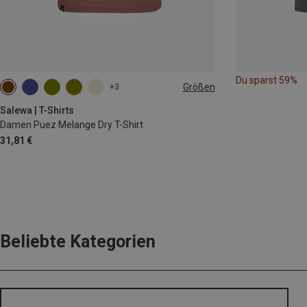
Du sparst 59%
Größen
+3
XS
S
M
L
XL
XXL
Salewa | T-Shirts
Damen Puez Melange Dry T-Shirt
31,81 €
Beliebte Kategorien