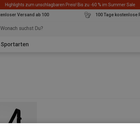
Highlights zum unschlagbaren Preis! Bis zu -60 % im Summer Sale
enloser Versand ab 100
100 Tage kostenlose 
o
Sportarten