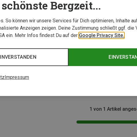
schönste Bergzeit...
. So können wir unsere Services für Dich optimieren, Inhalte a
alisierte Anzeigen zeigen. Deine Zustimmung schließt ggf. die 
USA ein. Mehr Infos findest Du auf der
Google Privacy Site.
EINVERSTANDEN
EINVERSTA
Größen
l & Hosenträger
tz
Impressum
Damen Ski/Snowboard Bib Hosenträger
1 von 1 Artikel ange