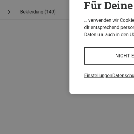
Für Deine 
Bekleidung
(149)
… verwenden wir Cookies
dir entsprechend person
Daten u.a. auch in den 
NICHT 
S
Norrona | Gürte
Einstellungen
Datenschu
88,95 €