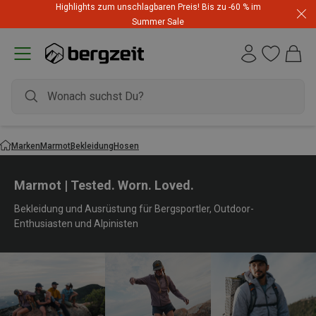
Highlights zum unschlagbaren Preis! Bis zu -60 % im
Summer Sale
Marken
Marmot
Bekleidung
Hosen
Marmot | Tested. Worn. Loved.
Bekleidung und Ausrüstung für Bergsportler, Outdoor-
Enthusiasten und Alpinisten