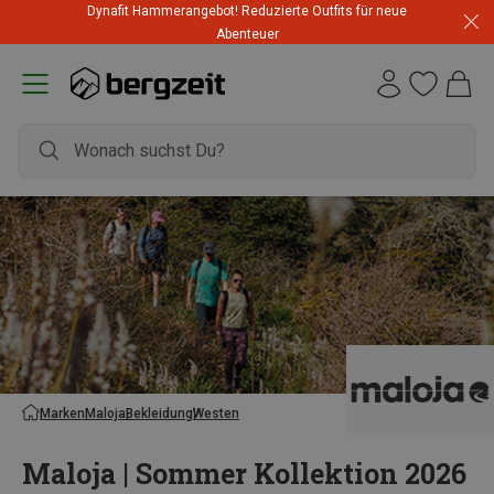
Dynafit Hammerangebot! Reduzierte Outfits für neue
Abenteuer
Marken
Maloja
Bekleidung
Westen
Maloja | Sommer Kollektion 2026