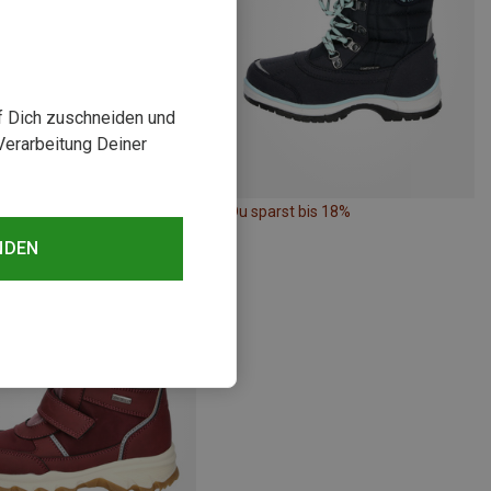
uf Dich zuschneiden und
Verarbeitung Deiner
rst 10%
Du sparst bis 18%
NDEN