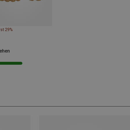
rst 29%
sehen