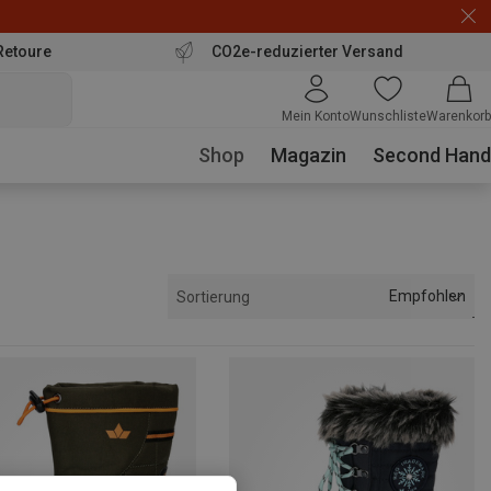
Retoure
CO2e-reduzierter Versand
Mein Konto
Wunschliste
Warenkorb
Shop
Magazin
Second Hand
Empfohlen
Sortierung