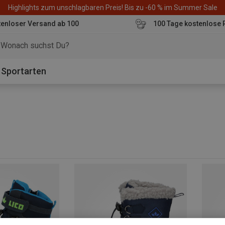
Highlights zum unschlagbaren Preis! Bis zu -60 % im Summer Sale
enloser Versand ab 100
100 Tage kostenlose 
o
Sportarten