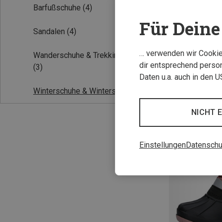
Barfußschuhe
(4)
Für Deine 
Sandalen
(4)
… verwenden wir Cookies
Wanderschuhe & Trekkingschuhe
dir entsprechend person
(3)
Daten u.a. auch in den 
Winterschuhe & Winterstiefel
(7)
Du sparst bis 18
NICHT 
Einstellungen
Datenschu