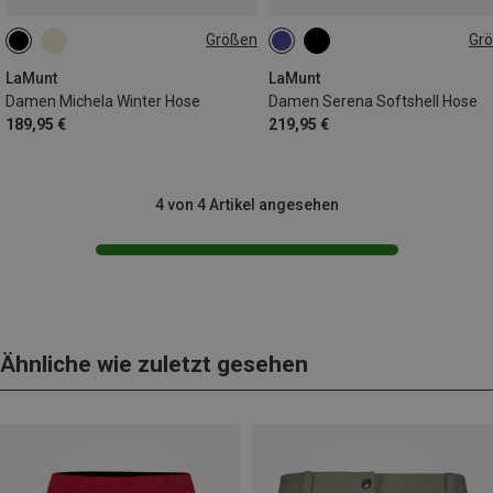
Größen
Gr
S
L
XL
XXL
XS
S
M
L
XL
XXL
LaMunt
LaMunt
Damen Michela Winter Hose
Damen Serena Softshell Hose
189,95 €
219,95 €
4 von 4 Artikel angesehen
Ähnliche wie zuletzt gesehen