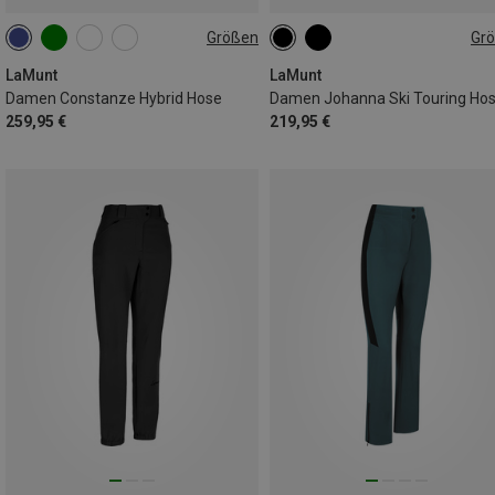
Größen
Gr
XS
S
M
L
XL
S
M
L
XL
XXL
XXL
LaMunt
LaMunt
Damen Constanze Hybrid Hose
Damen Johanna Ski Touring Ho
259,95 €
219,95 €