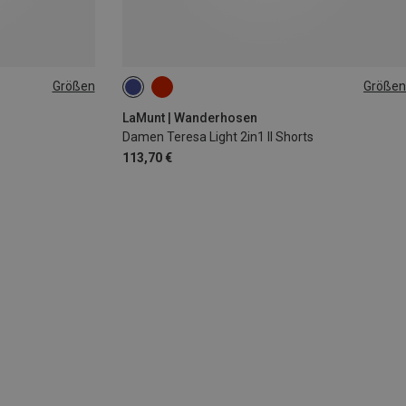
Größen
Größen
L
XS
S
M
L
XL
XXL
LaMunt | Wanderhosen
Damen Teresa Light 2in1 II Shorts
113,70 €