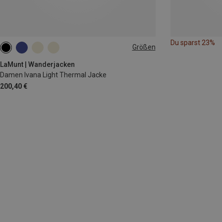
Du sparst 23%
Größen
XS
S
M
L
XL
LaMunt | Wanderjacken
Damen Ivana Light Thermal Jacke
200,40 €