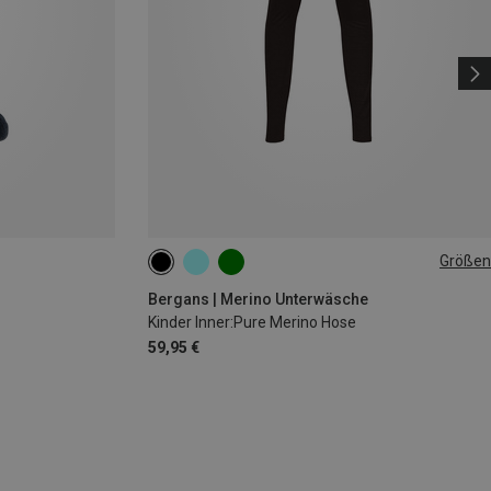
Größen
128
140
152
164
Bergans | Merino Unterwäsche
Kinder Inner:Pure Merino Hose
59,95 €