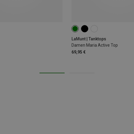
XS
S
M
L
XL
XX
LaMunt | Tanktops
Damen Maria Active Top
69,95 €