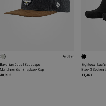
Größen
ONE SIZE
35|36|37|38
45|46|47
Bavarian Caps | Basecaps
Eightsox | Lauf
Münchner Bier Snapback Cap
Black 3 Socken 
40,91 €
11,36 €