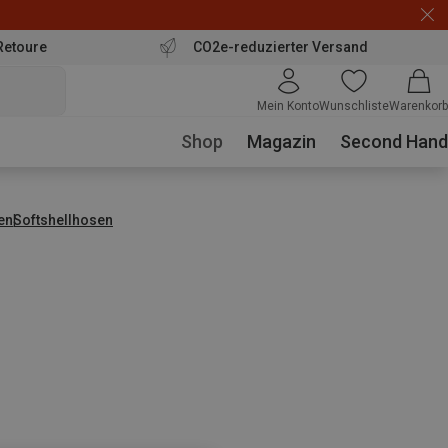
Retoure
CO2e-reduzierter Versand
Mein Konto
Wunschliste
Warenkorb
Shop
Magazin
Second Hand
en
Softshellhosen