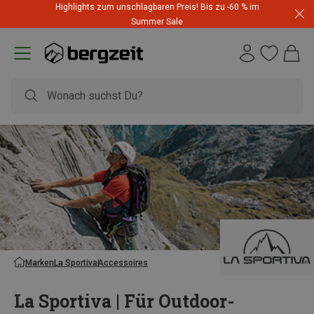
Highlights zum unschlagbaren Preis! Bis zu -60 % im
Summer Sale
Marken
La Sportiva
Accessoires
La Sportiva | Für Outdoor-