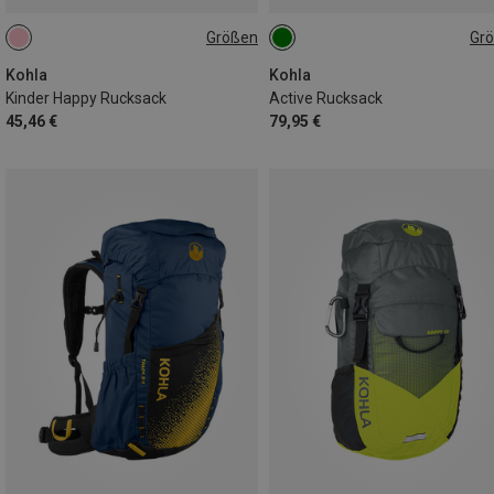
Größen
Gr
10L
22L
Kohla
Kohla
Kinder Happy Rucksack
Active Rucksack
45,46 €
79,95 €