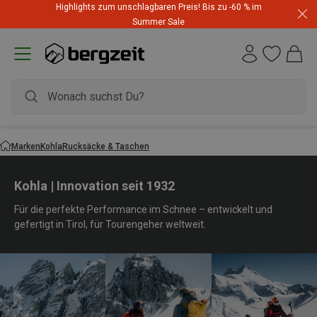
Highlights zum unschlagbaren Preis! Bis zu -60 % im
Summer Sale
Marken
Kohla
Rucksäcke & Taschen
Kohla | Innovation seit 1932
Für die perfekte Performance im Schnee – entwickelt und
gefertigt in Tirol, für Tourengeher weltweit.