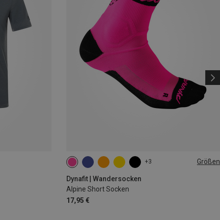
Größen
+3
35|36|37|38
39|40|41|42
43|44|45|46
Dynafit | Wandersocken
Alpine Short Socken
17,95 €