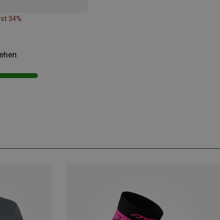
rst 34%
sehen