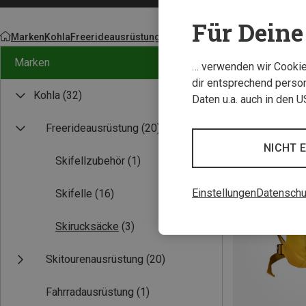
Für Deine 
Marken
Kohla
Freerideausrüstung
Marken
… verwenden wir Cookies
dir entsprechend person
Kohla
(32)
Daten u.a. auch in den 
Freerideausrüstung
(20)
NICHT 
Skifellzubehör
(1)
Einstellungen
Datenschu
Skifelle
(16)
Skirucksäcke
(3)
Skitourenausrüstung
(20)
Fahrradausrüstung
(1)