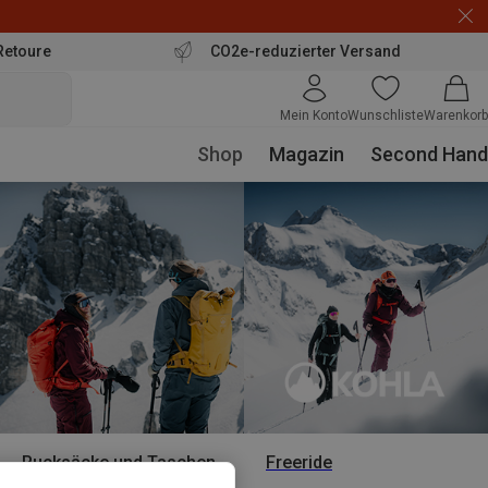
Retoure
CO2e-reduzierter Versand
Mein Konto
Wunschliste
Warenkorb
Shop
Magazin
Second Hand
Rucksäcke und Taschen
Freeride