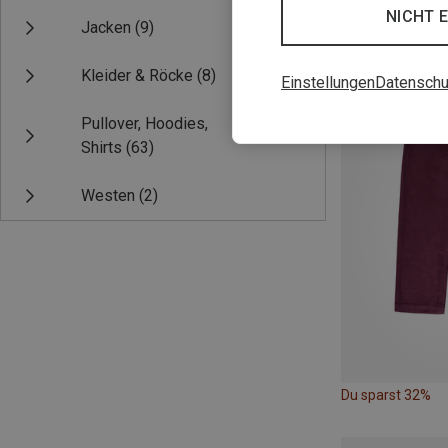
NICHT 
Jacken
(9)
Du sparst 19%
Kleider & Röcke
(8)
Einstellungen
Datenschu
Pullover, Hoodies,
Shirts
(63)
Westen
(2)
Du sparst 32%