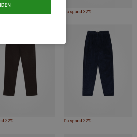
NDEN
rst 32%
Du sparst 32%
rst 32%
Du sparst 32%