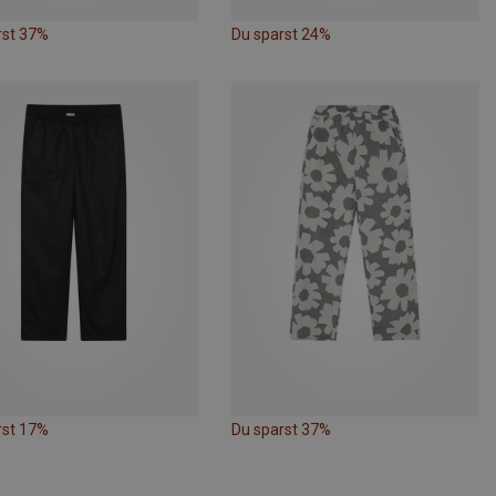
rst 37%
Du sparst 24%
rst 17%
Du sparst 37%