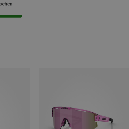
esehen