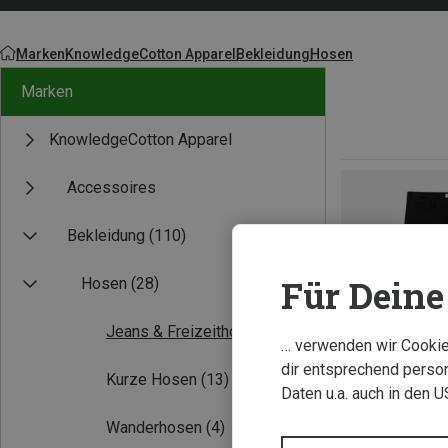
Marken
KnowledgeCotton Apparel
Bekleidung
Hosen
Marken
KnowledgeCotton Apparel
Accessoires
Bekleidung
(110)
Für Deine 
Hosen
(28)
Jeans & Freizeithosen
(28)
… verwenden wir Cookies
dir entsprechend person
Kurze Hosen
(13)
Daten u.a. auch in den 
Wanderhosen
(4)