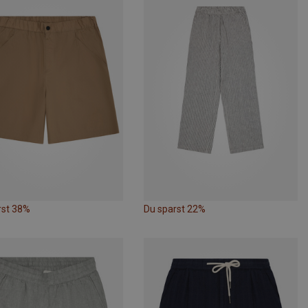
rst 38%
Du sparst 22%