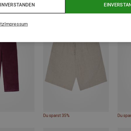
EINVERSTANDEN
EINVERSTA
Du sparst 22%
Du spa
tz
Impressum
Du sparst 35%
Du spa