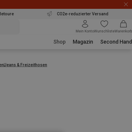
Retoure
CO2e-reduzierter Versand
Mein Konto
Wunschliste
Warenkorb
Shop
Magazin
Second Hand
en
Jeans & Freizeithosen