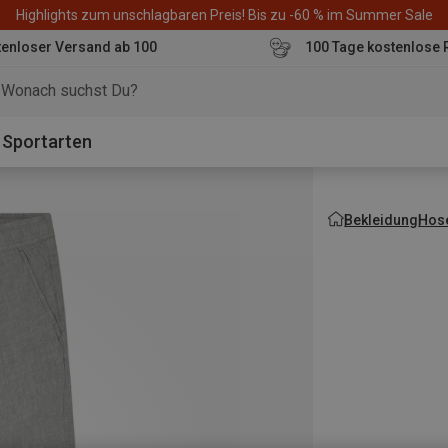
Highlights zum unschlagbaren Preis! Bis zu -60 % im Summer Sale
enloser Versand ab 100
100 Tage kostenlose 
o
Sportarten
Bekleidung
Hos