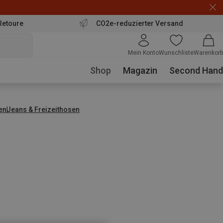
Retoure
CO2e-reduzierter Versand
Mein Konto
Wunschliste
Warenkorb
Shop
Magazin
Second Hand
en
Jeans & Freizeithosen