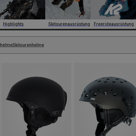
Highlights
Skitourenausrüstung
Freerideausrüstung
ihelme
Skitourenhelme