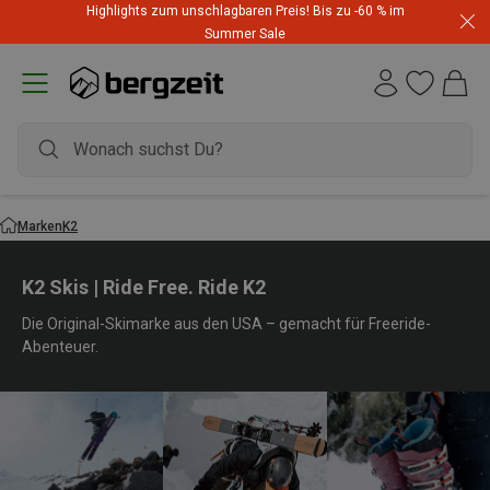
Highlights zum unschlagbaren Preis! Bis zu -60 % im
Summer Sale
Marken
K2
K2 Skis | Ride Free. Ride K2
Die Original-Skimarke aus den USA – gemacht für Freeride-
Abenteuer.