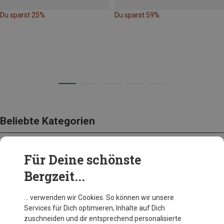
Du sparst 25%
Du sparst 59%
Beliebte Kategorien
Für Deine schönste
BEKLEIDUNG
Bergzeit...
… verwenden wir Cookies. So können wir unsere
Services für Dich optimieren, Inhalte auf Dich
zuschneiden und dir entsprechend personalisierte