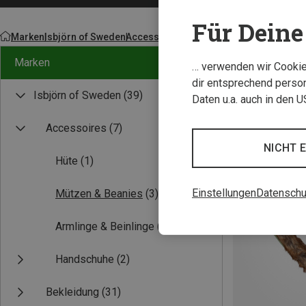
Für Deine 
Marken
Isbjörn of Sweden
Accessoires
Marken
… verwenden wir Cookies
dir entsprechend person
Isbjörn of Sweden
(39)
Daten u.a. auch in den 
Accessoires
(7)
NICHT 
Hüte
(1)
Einstellungen
Datenschu
Mützen & Beanies
(3)
Armlinge & Beinlinge
(1)
Handschuhe
(2)
Bekleidung
(31)