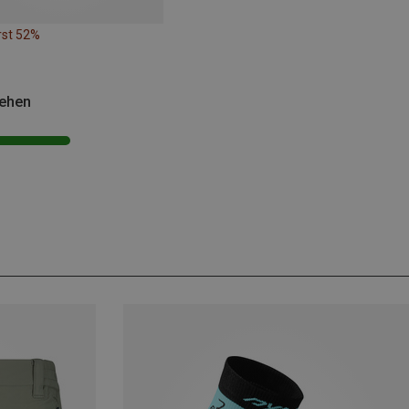
rst 52%
sehen