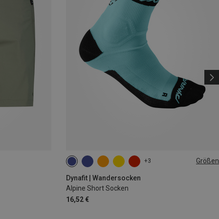
Größen
+3
35|36|37|38
39|40|41|42
43|44|45|46
Dynafit | Wandersocken
Alpine Short Socken
16,52 €